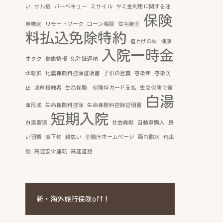
い
サル痘
バーベキュー
ミサイル
ヤミ金利用に関する注
保険
意喚起
リモートワーク
ローン相談
住宅資金
料払込免除特約
値上げの秋
健康
入院一時金
オタク
健康情報
免許証返納
北朝鮮
地震保険料控除証明書
子供の言葉
感染症
感染防
止
濃厚接触者
生命保険 保険料カード支払
生命保険で資
白湯
産形成
生命保険料控除
生命保険料控除証明書
短期入院
白湯習慣
社会貢献
自動車購入
良
い習慣
落下物
親思い
金融庁ホームページ
隠れ脱水
飛来
物
高速安全運転
高速道路
新・海外旅行保険off！