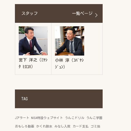
スタッフ
一覧ページ
宮下 洋之（ﾐﾔｼ
小林 淳（ｺﾊﾞﾔｼ
ﾀ ﾋﾛﾕｷ）
ｼﾞｭﾝ）
TAG
Jアラート
NISA特設ウェブサイト
うんこドリル
うんこ学園
おもしろ動画
かくれ脱水
みなし入院
カード支払
ゴミ拾