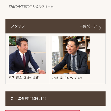
お金の小学校の申し込みフォーム
スタッフ
一覧ページ
宮下 洋之（ﾐﾔｼﾀ ﾋﾛﾕｷ）
小林 淳（ｺﾊﾞﾔｼ ｼﾞｭﾝ）
新・海外旅行保険off！