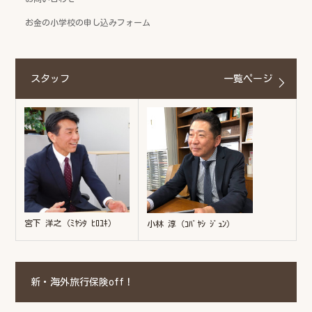
お金の小学校の申し込みフォーム
スタッフ
一覧ページ
宮下 洋之（ﾐﾔｼﾀ ﾋﾛﾕｷ）
小林 淳（ｺﾊﾞﾔｼ ｼﾞｭﾝ）
新・海外旅行保険off！