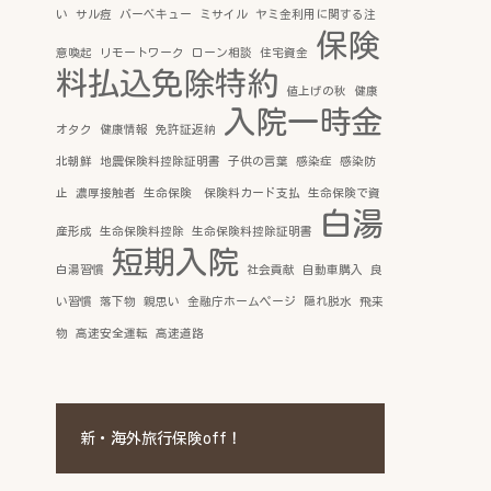
い
サル痘
バーベキュー
ミサイル
ヤミ金利用に関する注
保険
意喚起
リモートワーク
ローン相談
住宅資金
料払込免除特約
値上げの秋
健康
入院一時金
オタク
健康情報
免許証返納
北朝鮮
地震保険料控除証明書
子供の言葉
感染症
感染防
止
濃厚接触者
生命保険 保険料カード支払
生命保険で資
白湯
産形成
生命保険料控除
生命保険料控除証明書
短期入院
白湯習慣
社会貢献
自動車購入
良
い習慣
落下物
親思い
金融庁ホームページ
隠れ脱水
飛来
物
高速安全運転
高速道路
新・海外旅行保険off！