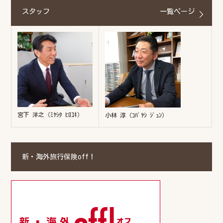
スタッフ
一覧ページ
宮下 洋之（ﾐﾔｼﾀ ﾋﾛﾕｷ）
小林 淳（ｺﾊﾞﾔｼ ｼﾞｭﾝ）
新・海外旅行保険off！