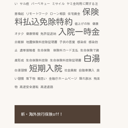
い
サル痘
バーベキュー
ミサイル
ヤミ金利用に関する注
保険
意喚起
リモートワーク
ローン相談
住宅資金
料払込免除特約
値上げの秋
健康
入院一時金
オタク
健康情報
免許証返納
北朝鮮
地震保険料控除証明書
子供の言葉
感染症
感染防
止
濃厚接触者
生命保険 保険料カード支払
生命保険で資
白湯
産形成
生命保険料控除
生命保険料控除証明書
短期入院
白湯習慣
社会貢献
自動車購入
良
い習慣
落下物
親思い
金融庁ホームページ
隠れ脱水
飛来
物
高速安全運転
高速道路
新・海外旅行保険off！