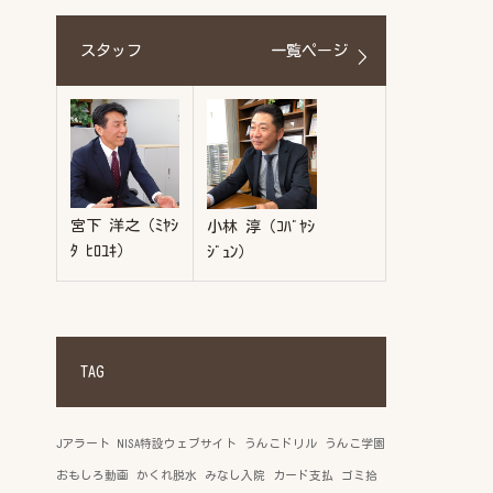
スタッフ
一覧ページ
宮下 洋之（ﾐﾔｼ
小林 淳（ｺﾊﾞﾔｼ
ﾀ ﾋﾛﾕｷ）
ｼﾞｭﾝ）
TAG
Jアラート
NISA特設ウェブサイト
うんこドリル
うんこ学園
おもしろ動画
かくれ脱水
みなし入院
カード支払
ゴミ拾