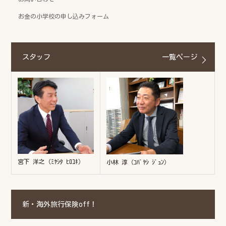
お金の小学校の申し込みフォーム
スタッフ
一覧ページ
宮下 洋之（ﾐﾔｼﾀ ﾋﾛﾕｷ）
小林 淳（ｺﾊﾞﾔｼ ｼﾞｭﾝ）
新・海外旅行保険off！