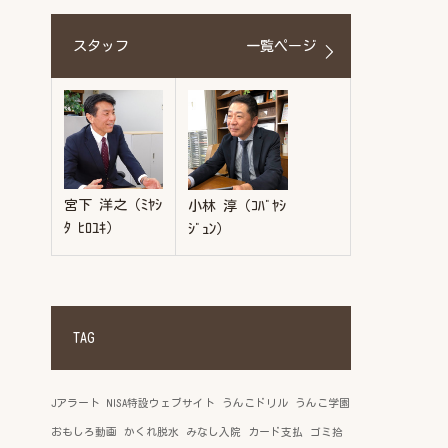
スタッフ
一覧ページ
宮下 洋之（ﾐﾔｼ
小林 淳（ｺﾊﾞﾔｼ
ﾀ ﾋﾛﾕｷ）
ｼﾞｭﾝ）
TAG
Jアラート
NISA特設ウェブサイト
うんこドリル
うんこ学園
おもしろ動画
かくれ脱水
みなし入院
カード支払
ゴミ拾