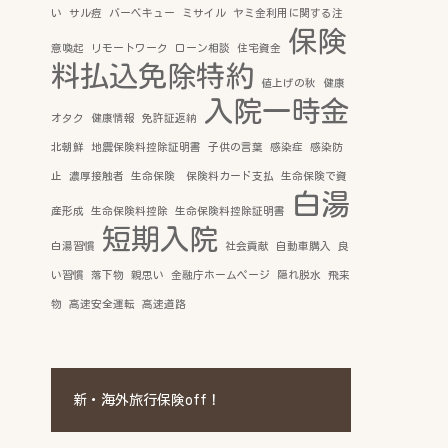
い
サル痘
バーベキュー
ミサイル
ヤミ金利用に関する注
保険
意喚起
リモートワーク
ローン相談
住宅資金
料払込免除特約
値上げの秋
健康
入院一時金
オタク
健康情報
免許証返納
北朝鮮
地震保険料控除証明書
子供の言葉
感染症
感染防
止
濃厚接触者
生命保険 保険料カード支払
生命保険で資
白湯
産形成
生命保険料控除
生命保険料控除証明書
短期入院
白湯習慣
社会貢献
自動車購入
良
い習慣
落下物
親思い
金融庁ホームページ
隠れ脱水
飛来
物
高速安全運転
高速道路
新・海外旅行保険off！