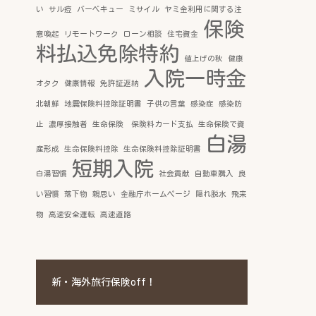
い
サル痘
バーベキュー
ミサイル
ヤミ金利用に関する注
保険
意喚起
リモートワーク
ローン相談
住宅資金
料払込免除特約
値上げの秋
健康
入院一時金
オタク
健康情報
免許証返納
北朝鮮
地震保険料控除証明書
子供の言葉
感染症
感染防
止
濃厚接触者
生命保険 保険料カード支払
生命保険で資
白湯
産形成
生命保険料控除
生命保険料控除証明書
短期入院
白湯習慣
社会貢献
自動車購入
良
い習慣
落下物
親思い
金融庁ホームページ
隠れ脱水
飛来
物
高速安全運転
高速道路
新・海外旅行保険off！