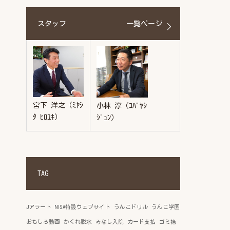
スタッフ
一覧ページ
宮下 洋之（ﾐﾔｼ
小林 淳（ｺﾊﾞﾔｼ
ﾀ ﾋﾛﾕｷ）
ｼﾞｭﾝ）
TAG
Jアラート
NISA特設ウェブサイト
うんこドリル
うんこ学園
おもしろ動画
かくれ脱水
みなし入院
カード支払
ゴミ拾