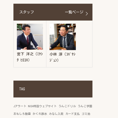
スタッフ
一覧ページ
宮下 洋之（ﾐﾔｼ
小林 淳（ｺﾊﾞﾔｼ
ﾀ ﾋﾛﾕｷ）
ｼﾞｭﾝ）
TAG
Jアラート
NISA特設ウェブサイト
うんこドリル
うんこ学園
おもしろ動画
かくれ脱水
みなし入院
カード支払
ゴミ拾