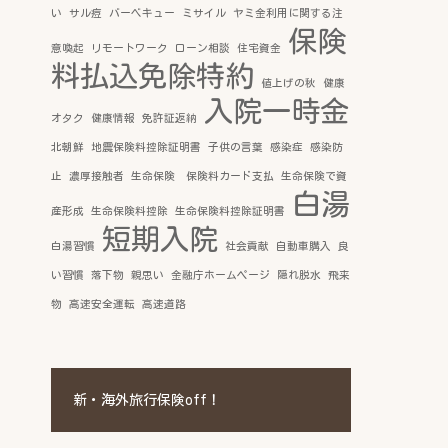
い
サル痘
バーベキュー
ミサイル
ヤミ金利用に関する注
保険
意喚起
リモートワーク
ローン相談
住宅資金
料払込免除特約
値上げの秋
健康
入院一時金
オタク
健康情報
免許証返納
北朝鮮
地震保険料控除証明書
子供の言葉
感染症
感染防
止
濃厚接触者
生命保険 保険料カード支払
生命保険で資
白湯
産形成
生命保険料控除
生命保険料控除証明書
短期入院
白湯習慣
社会貢献
自動車購入
良
い習慣
落下物
親思い
金融庁ホームページ
隠れ脱水
飛来
物
高速安全運転
高速道路
新・海外旅行保険off！