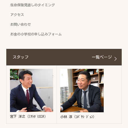
生命保険見直しのタイミング
アクセス
お問い合わせ
お金の小学校の申し込みフォーム
スタッフ
一覧ページ
宮下 洋之（ﾐﾔｼﾀ ﾋﾛﾕｷ）
小林 淳（ｺﾊﾞﾔｼ ｼﾞｭﾝ）