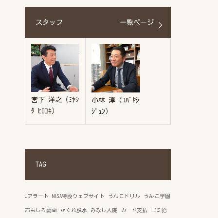
スタッフ
一覧ページ
宮下 洋之（ﾐﾔｼ
小林 淳（ｺﾊﾞﾔｼ
ﾀ ﾋﾛﾕｷ）
ｼﾞｭﾝ）
TAG
Jアラート
NISA特設ウェブサイト
うんこドリル
うんこ学園
おもしろ動画
かくれ脱水
みなし入院
カード支払
ゴミ拾