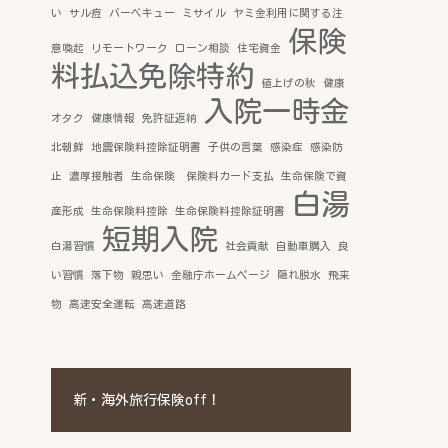
い
サル痘
バーベキュー
ミサイル
ヤミ金利用に関する注
保険
意喚起
リモートワーク
ローン相談
住宅資金
料払込免除特約
値上げの秋
健康
入院一時金
オタク
健康情報
免許証返納
北朝鮮
地震保険料控除証明書
子供の言葉
感染症
感染防
止
濃厚接触者
生命保険 保険料カード支払
生命保険で資
白湯
産形成
生命保険料控除
生命保険料控除証明書
短期入院
白湯習慣
社会貢献
自動車購入
良
い習慣
落下物
親思い
金融庁ホームページ
隠れ脱水
飛来
物
高速安全運転
高速道路
新・海外旅行保険off！