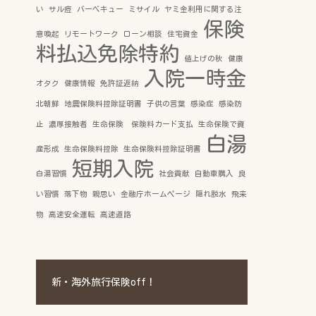
い
サル痘
バーベキュー
ミサイル
ヤミ金利用に関する注
保険
意喚起
リモートワーク
ローン相談
住宅資金
料払込免除特約
値上げの秋
健康
入院一時金
オタク
健康情報
免許証返納
北朝鮮
地震保険料控除証明書
子供の言葉
感染症
感染防
止
濃厚接触者
生命保険 保険料カード支払
生命保険で資
白湯
産形成
生命保険料控除
生命保険料控除証明書
短期入院
白湯習慣
社会貢献
自動車購入
良
い習慣
落下物
親思い
金融庁ホームページ
隠れ脱水
飛来
物
高速安全運転
高速道路
新・海外旅行保険off！