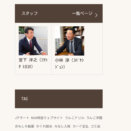
スタッフ
一覧ページ
宮下 洋之（ﾐﾔｼ
小林 淳（ｺﾊﾞﾔｼ
ﾀ ﾋﾛﾕｷ）
ｼﾞｭﾝ）
TAG
Jアラート
NISA特設ウェブサイト
うんこドリル
うんこ学園
おもしろ動画
かくれ脱水
みなし入院
カード支払
ゴミ拾