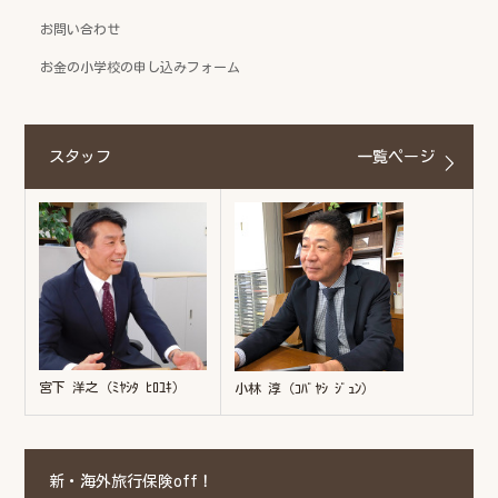
お問い合わせ
お金の小学校の申し込みフォーム
スタッフ
一覧ページ
宮下 洋之（ﾐﾔｼﾀ ﾋﾛﾕｷ）
小林 淳（ｺﾊﾞﾔｼ ｼﾞｭﾝ）
新・海外旅行保険off！