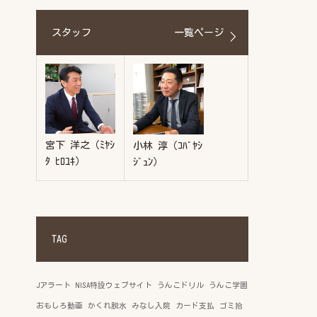
スタッフ
一覧ページ
宮下 洋之（ﾐﾔｼ
小林 淳（ｺﾊﾞﾔｼ
ﾀ ﾋﾛﾕｷ）
ｼﾞｭﾝ）
TAG
Jアラート
NISA特設ウェブサイト
うんこドリル
うんこ学園
おもしろ動画
かくれ脱水
みなし入院
カード支払
ゴミ拾