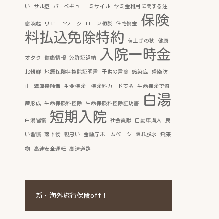
い
サル痘
バーベキュー
ミサイル
ヤミ金利用に関する注
保険
意喚起
リモートワーク
ローン相談
住宅資金
料払込免除特約
値上げの秋
健康
入院一時金
オタク
健康情報
免許証返納
北朝鮮
地震保険料控除証明書
子供の言葉
感染症
感染防
止
濃厚接触者
生命保険 保険料カード支払
生命保険で資
白湯
産形成
生命保険料控除
生命保険料控除証明書
短期入院
白湯習慣
社会貢献
自動車購入
良
い習慣
落下物
親思い
金融庁ホームページ
隠れ脱水
飛来
物
高速安全運転
高速道路
新・海外旅行保険off！