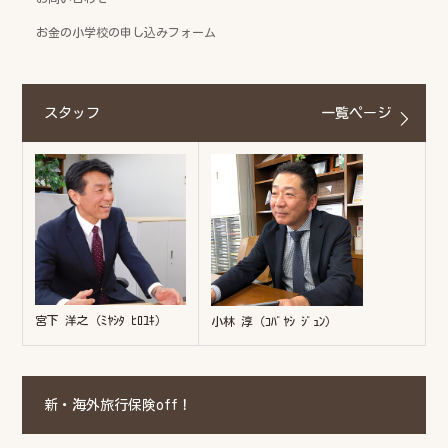
お金の小学校の申し込みフォーム
スタッフ
一覧ページ
宮下 洋之（ﾐﾔｼﾀ ﾋﾛﾕｷ）
小林 淳（ｺﾊﾞﾔｼ ｼﾞｭﾝ）
新・海外旅行保険off！