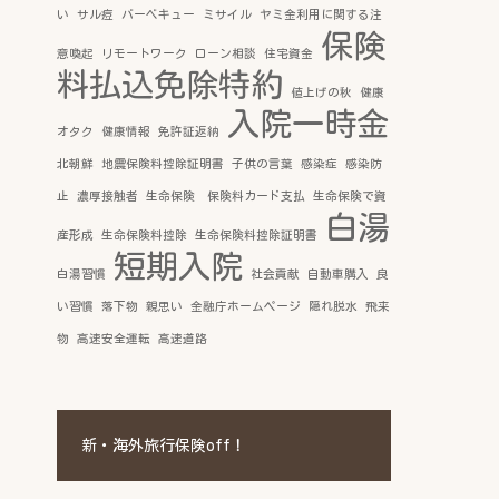
い
サル痘
バーベキュー
ミサイル
ヤミ金利用に関する注
保険
意喚起
リモートワーク
ローン相談
住宅資金
料払込免除特約
値上げの秋
健康
入院一時金
オタク
健康情報
免許証返納
北朝鮮
地震保険料控除証明書
子供の言葉
感染症
感染防
止
濃厚接触者
生命保険 保険料カード支払
生命保険で資
白湯
産形成
生命保険料控除
生命保険料控除証明書
短期入院
白湯習慣
社会貢献
自動車購入
良
い習慣
落下物
親思い
金融庁ホームページ
隠れ脱水
飛来
物
高速安全運転
高速道路
新・海外旅行保険off！