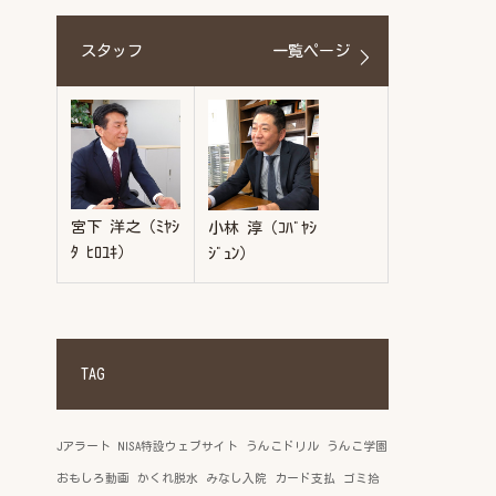
スタッフ
一覧ページ
宮下 洋之（ﾐﾔｼ
小林 淳（ｺﾊﾞﾔｼ
ﾀ ﾋﾛﾕｷ）
ｼﾞｭﾝ）
TAG
Jアラート
NISA特設ウェブサイト
うんこドリル
うんこ学園
おもしろ動画
かくれ脱水
みなし入院
カード支払
ゴミ拾