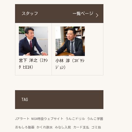
スタッフ
一覧ページ
宮下 洋之（ﾐﾔｼ
小林 淳（ｺﾊﾞﾔｼ
ﾀ ﾋﾛﾕｷ）
ｼﾞｭﾝ）
TAG
Jアラート
NISA特設ウェブサイト
うんこドリル
うんこ学園
おもしろ動画
かくれ脱水
みなし入院
カード支払
ゴミ拾