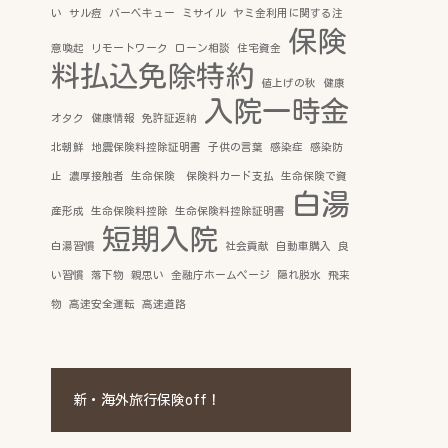
い
サル痘
バーベキュー
ミサイル
ヤミ金利用に関する注
保険
意喚起
リモートワーク
ローン相談
住宅資金
料払込免除特約
値上げの秋
健康
入院一時金
オタク
健康情報
免許証返納
北朝鮮
地震保険料控除証明書
子供の言葉
感染症
感染防
止
濃厚接触者
生命保険 保険料カード支払
生命保険で資
白湯
産形成
生命保険料控除
生命保険料控除証明書
短期入院
白湯習慣
社会貢献
自動車購入
良
い習慣
落下物
親思い
金融庁ホームページ
隠れ脱水
飛来
物
高速安全運転
高速道路
新・海外旅行保険off！