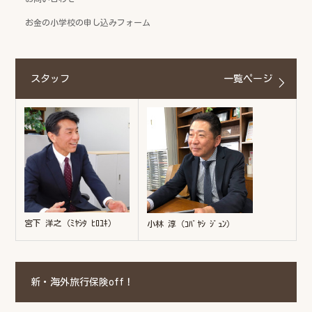
お金の小学校の申し込みフォーム
スタッフ
一覧ページ
宮下 洋之（ﾐﾔｼﾀ ﾋﾛﾕｷ）
小林 淳（ｺﾊﾞﾔｼ ｼﾞｭﾝ）
新・海外旅行保険off！