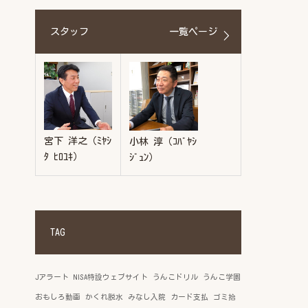
スタッフ
一覧ページ
宮下 洋之（ﾐﾔｼ
小林 淳（ｺﾊﾞﾔｼ
ﾀ ﾋﾛﾕｷ）
ｼﾞｭﾝ）
TAG
Jアラート
NISA特設ウェブサイト
うんこドリル
うんこ学園
おもしろ動画
かくれ脱水
みなし入院
カード支払
ゴミ拾