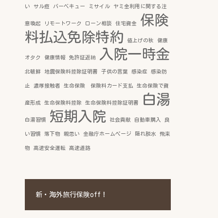
い
サル痘
バーベキュー
ミサイル
ヤミ金利用に関する注
保険
意喚起
リモートワーク
ローン相談
住宅資金
料払込免除特約
値上げの秋
健康
入院一時金
オタク
健康情報
免許証返納
北朝鮮
地震保険料控除証明書
子供の言葉
感染症
感染防
止
濃厚接触者
生命保険 保険料カード支払
生命保険で資
白湯
産形成
生命保険料控除
生命保険料控除証明書
短期入院
白湯習慣
社会貢献
自動車購入
良
い習慣
落下物
親思い
金融庁ホームページ
隠れ脱水
飛来
物
高速安全運転
高速道路
新・海外旅行保険off！