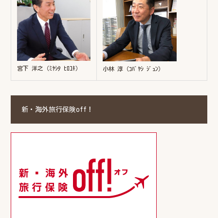
宮下 洋之（ﾐﾔｼﾀ ﾋﾛﾕｷ）
小林 淳（ｺﾊﾞﾔｼ ｼﾞｭﾝ）
新・海外旅行保険off！