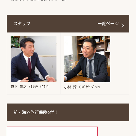
スタッフ
一覧ページ
宮下 洋之（ﾐﾔｼﾀ ﾋﾛﾕｷ）
小林 淳（ｺﾊﾞﾔｼ ｼﾞｭﾝ）
新・海外旅行保険off！