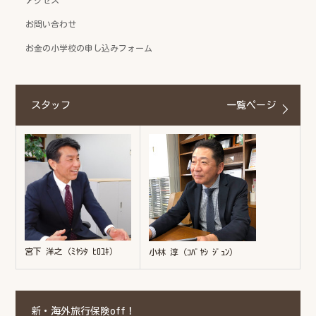
お問い合わせ
お金の小学校の申し込みフォーム
スタッフ
一覧ページ
宮下 洋之（ﾐﾔｼﾀ ﾋﾛﾕｷ）
小林 淳（ｺﾊﾞﾔｼ ｼﾞｭﾝ）
新・海外旅行保険off！